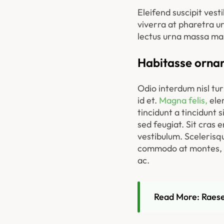
Eleifend suscipit vest
viverra at pharetra urn
lectus urna massa mau
Habitasse ornar
Odio interdum nisl tur
id et. 
Magna felis,
 ele
tincidunt a tincidunt
sed feugiat. Sit cras 
vestibulum. Scelerisqu
commodo at montes, feu
ac.
Read More: Raesen