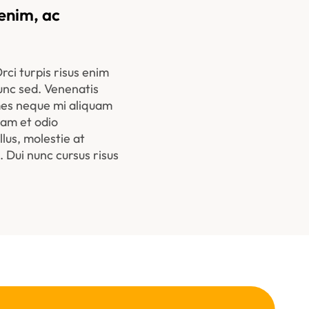
nim, ac 
ci turpis risus enim 
nc sed. Venenatis 
mes neque mi aliquam 
am et odio 
us, molestie at 
Dui nunc cursus risus 