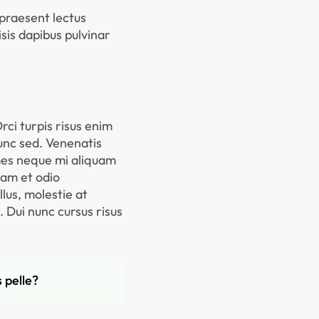
praesent lectus 
sis dapibus pulvinar 
ci turpis risus enim 
unc sed. Venenatis 
mes neque mi aliquam 
am et odio 
us, molestie at 
Dui nunc cursus risus 
 pelle?