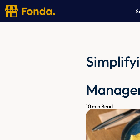
S
S
Simplify
Manage
10 min Read