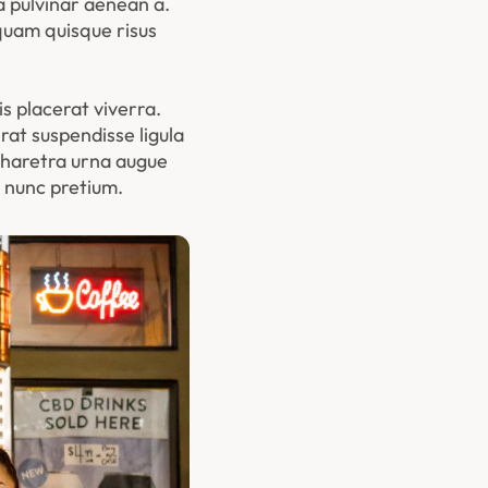
a pulvinar aenean a. 
quam quisque risus 
 placerat viverra. 
at suspendisse ligula 
Pharetra urna augue 
 nunc pretium.