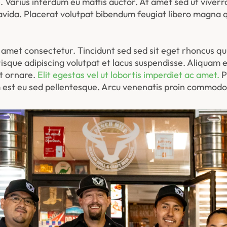
. Varius interdum eu mattis auctor. At amet sed ut viverr
ravida. Placerat volutpat bibendum feugiat libero magna 
amet consectetur. Tincidunt sed sed sit eget rhoncus quis
sque adipiscing volutpat et lacus suspendisse. Aliquam er
et ornare.
 Elit egestas vel ut lobortis imperdiet ac amet.
 
t eu sed pellentesque. Arcu venenatis proin commodo