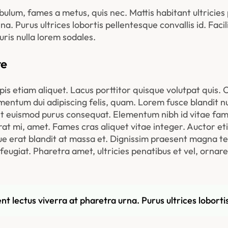
ibulum, fames a metus, quis nec. Mattis habitant ultricies 
a. Purus ultrices lobortis pellentesque convallis id. Facili
ris nulla lorem sodales.
e 
pis etiam aliquet. Lacus porttitor quisque volutpat quis. Or
mentum dui adipiscing felis, quam. Lorem fusce blandit n
 sit euismod purus consequat. Elementum nibh id vitae fa
erat mi, amet. Fames cras aliquet vitae integer. Auctor eti
e erat blandit at massa et. Dignissim praesent magna tell
giat. Pharetra amet, ultricies penatibus et vel, ornare. 
t lectus viverra at pharetra urna. Purus ultrices lobortis