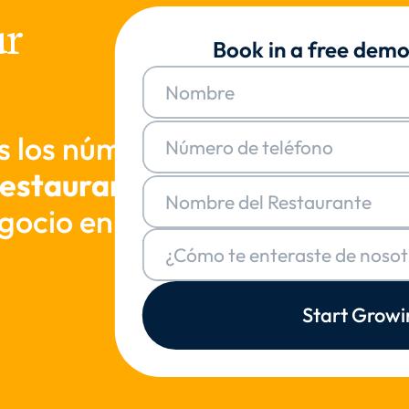
r 
Book in a free demo
s los número uno
restaurantes
gocio en línea
Start Growi