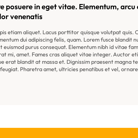
e posuere in eget vitae. Elementum, arcu e
lor venenatis
pis etiam aliquet. Lacus porttitor quisque volutpat quis. Or
mentum dui adipiscing felis, quam. Lorem fusce blandit nu
 sit euismod purus consequat. Elementum nibh id vitae fa
erat mi, amet. Fames cras aliquet vitae integer. Auctor eti
e erat blandit at massa et. Dignissim praesent magna tell
giat. Pharetra amet, ultricies penatibus et vel, ornare. 