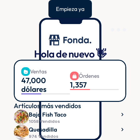
Empieza ya
Hola de nuevo 👋
Ventas
Órdenes
47,000 
1,357
dólares
Artículos más vendidos
Baja Fish Taco
1058 Vendidos
Quesadilla
974 Vendidos